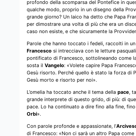
profondo della scomparsa del Pontefice in ques
qualche modo, proprio in un disegno della Prov
grande giorno? Un laico ha detto che Papa Fra
per dimostrare una volta di più che era un disc
caso non esiste, e che sicuramente la Provviden
Parole che hanno toccato i fedeli, raccolti in un
Francesco
si intrecciava con le letture pasquali.
pontificato di Francesco, sottolineando come la
sosta il
Vangelo
: «Volete capire Papa Francesc
Gesù risorto. Perché quello è stato la forza di
Gesù morto e risorto per noi».
L’omelia ha toccato anche il tema della
pace
, t
grande interprete di questo grido, di più: di que
pace. Lo ha continuato a dire fino alla fine, fino
Orbi
».
Con parole profonde e appassionate, l’
Arcives
di Francesco: «Non ci sarà un altro Papa come 