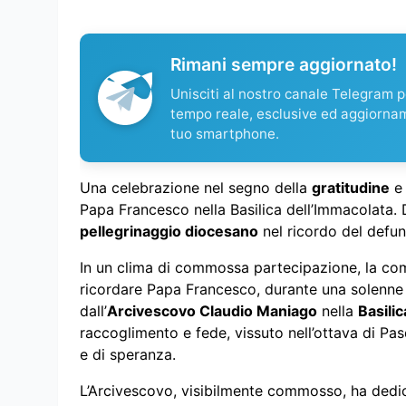
Rimani sempre aggiornato!
Unisciti al nostro canale Telegram pe
tempo reale, esclusive ed aggiorna
tuo smartphone.
Una celebrazione nel segno della
gratitudine
e 
Papa Francesco nella Basilica dell’Immacolata. D
pellegrinaggio diocesano
nel ricordo del defun
In un clima di commossa partecipazione, la comu
ricordare Papa Francesco, durante una solenn
dall’
Arcivescovo Claudio Maniago
nella
Basili
raccoglimento e fede, vissuto nell’ottava di Pa
e di speranza.
L’Arcivescovo, visibilmente commosso, ha dedi