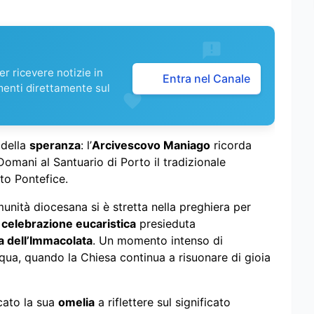
r ricevere notizie in
Entra nel Canale
menti direttamente sul
della
speranza
: l’
Arcivescovo Maniago
ricorda
omani al Santuario di Porto il tradizionale
to Pontefice.
nità diocesana si è stretta nella preghiera per
e
celebrazione eucaristica
presieduta
ca dell’Immacolata
. Un momento intenso di
squa, quando la Chiesa continua a risuonare di gioia
cato la sua
omelia
a riflettere sul significato