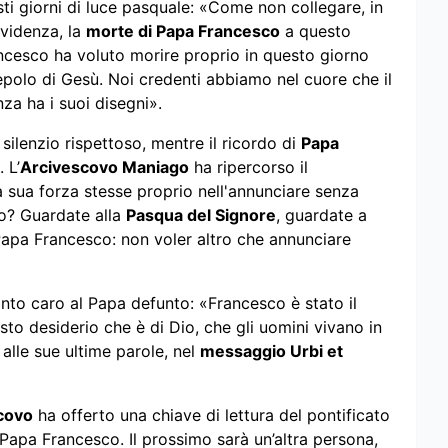
ti giorni di luce pasquale: «Come non collegare, in
videnza, la
morte di Papa Francesco
a questo
ncesco ha voluto morire proprio in questo giorno
epolo di Gesù. Noi credenti abbiamo nel cuore che il
za ha i suoi disegni».
 silenzio rispettoso, mentre il ricordo di
Papa
 L’
Arcivescovo Maniago
ha ripercorso il
 sua forza stesse proprio nell'annunciare senza
o? Guardate alla
Pasqua del Signore
, guardate a
 Papa Francesco: non voler altro che annunciare
anto caro al Papa defunto: «Francesco è stato il
sto desiderio che è di Dio, che gli uomini vivano in
 alle sue ultime parole, nel
messaggio Urbi et
covo
ha offerto una chiave di lettura del pontificato
Papa Francesco. Il prossimo sarà un’altra persona,