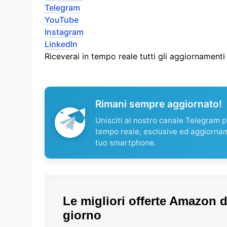
Telegram
YouTube
Instagram
LinkedIn
Riceverai in tempo reale tutti gli aggiornament
Rimani sempre aggiornato!
Unisciti al nostro canale Telegram pe
tempo reale, esclusive ed aggiorna
tuo smartphone.