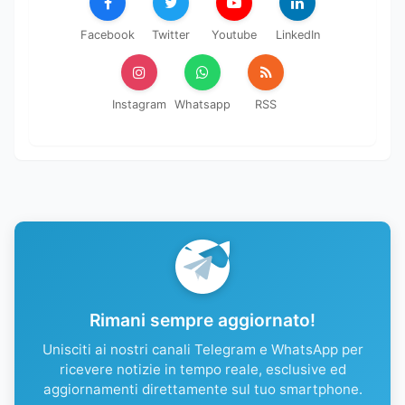
Facebook
Twitter
Youtube
LinkedIn
Instagram
Whatsapp
RSS
Rimani sempre aggiornato!
Unisciti ai nostri canali Telegram e WhatsApp per
ricevere notizie in tempo reale, esclusive ed
aggiornamenti direttamente sul tuo smartphone.