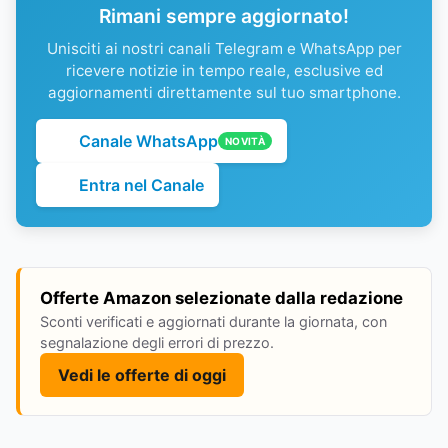
Rimani sempre aggiornato!
Unisciti ai nostri canali Telegram e WhatsApp per
ricevere notizie in tempo reale, esclusive ed
aggiornamenti direttamente sul tuo smartphone.
Canale WhatsApp
NOVITÀ
Entra nel Canale
Offerte Amazon selezionate dalla redazione
Sconti verificati e aggiornati durante la giornata, con
segnalazione degli errori di prezzo.
Vedi le offerte di oggi