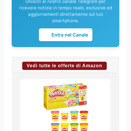
Unisciti al nostro canale Telegram per
ricevere notizie in tempo reale, esclusive ed
aggiornamenti direttamente sul tuo
smartphone.
Entra nel Canale