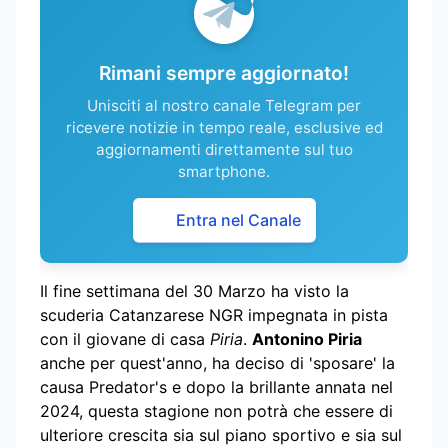
Rimani sempre aggiornato!
Unisciti al nostro canale Telegram per
ricevere notizie in tempo reale, esclusive ed
aggiornamenti direttamente sul tuo
smartphone.
Entra nel Canale
Il fine settimana del 30 Marzo ha visto la
scuderia Catanzarese NGR impegnata in pista
con il giovane di casa
Piria
.
Antonino Piria
anche per quest'anno, ha deciso di 'sposare' la
causa Predator's e dopo la brillante annata nel
2024, questa stagione non potrà che essere di
ulteriore crescita sia sul piano sportivo e sia sul