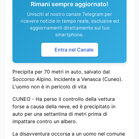
Rimani sempre aggiornato!
Unisciti al nostro canale Telegram per
ricevere notizie in tempo reale, esclusive ed
aggiornamenti direttamente sul tuo
smartphone.
Entra nel Canale
Precipita per 70 metri in auto, salvato dal
Soccorso Alpino. Incidente a Venasca (Cuneo).
L'uomo non è in pericolo di vita
CUNEO - Ha perso il controllo della vettura
forse a causa della neve, ed è precipitato in
auto per una settantina di metri prima di
impattare contro un albero.
La disavventura occorsa a un uomo nel comune