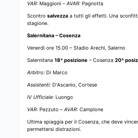
VAR:
Maggioni –
AVAR:
Pagnotta
Scontro
salvezza
a tutti gli effetti. Una sconf
stagione.
Salernitana – Cosenza
Venerdì ore 15.00 – Stadio Arechi, Salerno
Salernitana
18ª posizione
– Cosenza
20ª posi
Arbitro:
Di Marco
Assistenti:
D'Ascanio, Cortese
IV Ufficiale:
Luongo
VAR:
Pezzuto –
AVAR:
Camplone
Ultima spiaggia per il Cosenza, che deve vince
permettersi distrazioni.