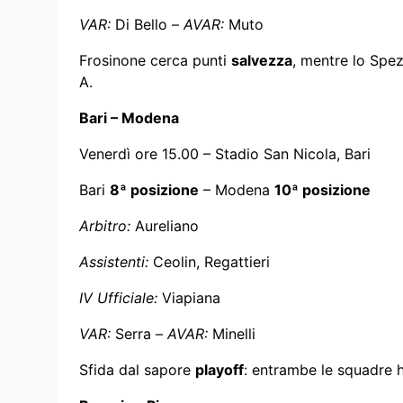
VAR:
Di Bello –
AVAR:
Muto
Frosinone cerca punti
salvezza
, mentre lo Spez
A.
Bari – Modena
Venerdì ore 15.00 – Stadio San Nicola, Bari
Bari
8ª posizione
– Modena
10ª posizione
Arbitro:
Aureliano
Assistenti:
Ceolin, Regattieri
IV Ufficiale:
Viapiana
VAR:
Serra –
AVAR:
Minelli
Sfida dal sapore
playoff
: entrambe le squadre h