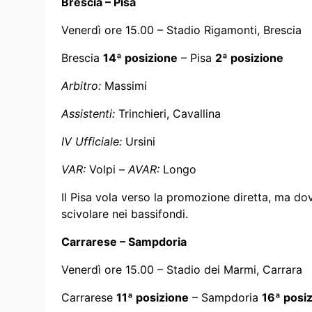
Brescia – Pisa
Venerdì ore 15.00 – Stadio Rigamonti, Brescia
Brescia
14ª posizione
– Pisa
2ª posizione
Arbitro:
Massimi
Assistenti:
Trinchieri, Cavallina
IV Ufficiale:
Ursini
VAR:
Volpi –
AVAR:
Longo
Il Pisa vola verso la promozione diretta, ma do
scivolare nei bassifondi.
Carrarese – Sampdoria
Venerdì ore 15.00 – Stadio dei Marmi, Carrara
Carrarese
11ª posizione
– Sampdoria
16ª posi