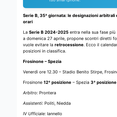
Serie B, 35ª giornata: le designazioni arbitrali
orari
La
Serie B 2024-2025
entra nella sua fase più
a domenica 27 aprile, propone scontri diretti f
vuole evitare la
retrocessione
. Ecco il calenda
posizioni in classifica.
Frosinone – Spezia
Venerdì ore 12.30 – Stadio Benito Stirpe, Frosi
Frosinone
12ª posizione
– Spezia
3ª posizione
Arbitro:
Prontera
Assistenti:
Politi, Niedda
IV Ufficiale:
Iannello