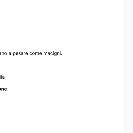
ziano a pesare come macigni.
lia
one