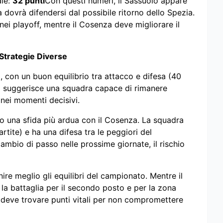
ale:
32 punti
Con questi numeri, il Sassuolo appare
a dovrà difendersi dal possibile ritorno dello Spezia.
nei playoff, mentre il Cosenza deve migliorare il
 Strategie Diverse
 con un buon equilibrio tra attacco e difesa (40
ggi suggerisce una squadra capace di rimanere
 nei momenti decisivi.
do una sfida più ardua con il Cosenza. La squadra
artite) e ha una difesa tra le peggiori del
ambio di passo nelle prossime giornate, il rischio
nire meglio gli equilibri del campionato. Mentre il
la battaglia per il secondo posto e per la zona
a deve trovare punti vitali per non compromettere