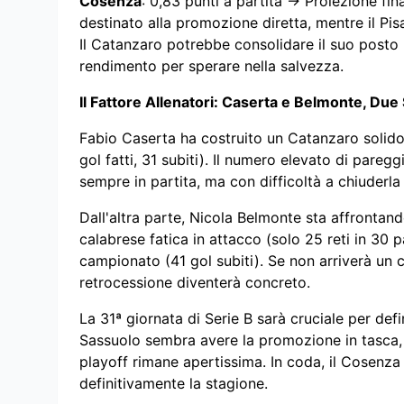
Cosenza
: 0,83 punti a partita → Proiezione fin
destinato alla promozione diretta, mentre il Pis
Il Catanzaro potrebbe consolidare il suo posto 
rendimento per sperare nella salvezza.
Il Fattore Allenatori: Caserta e Belmonte, Due
Fabio Caserta ha costruito un Catanzaro solido,
gol fatti, 31 subiti). Il numero elevato di pare
sempre in partita, ma con difficoltà a chiuderla
Dall'altra parte, Nicola Belmonte sta affrontan
calabrese fatica in attacco (solo 25 reti in 30 p
campionato (41 gol subiti). Se non arriverà un c
retrocessione diventerà concreto.
La 31ª giornata di Serie B sarà cruciale per defi
Sassuolo sembra avere la promozione in tasca, 
playoff rimane apertissima. In coda, il Cosenz
definitivamente la stagione.