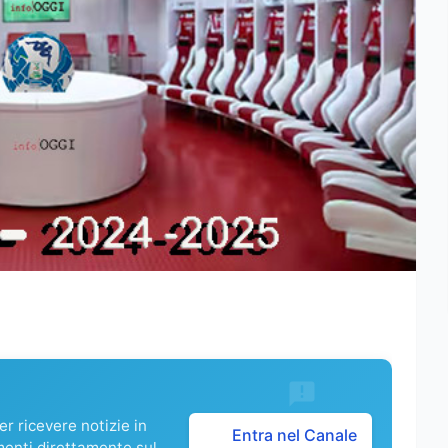
r ricevere notizie in
Entra nel Canale
menti direttamente sul