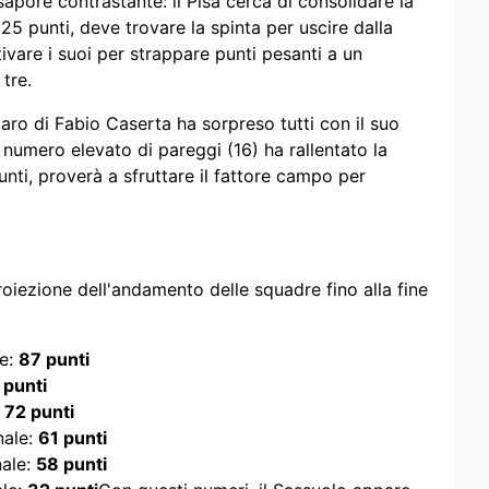
pore contrastante: il Pisa cerca di consolidare la
5 punti, deve trovare la spinta per uscire dalla
vare i suoi per strappare punti pesanti a un
 tre.
aro di Fabio Caserta ha sorpreso tutti con il suo
il numero elevato di pareggi (16) ha rallentato la
ti, proverà a sfruttare il fattore campo per
roiezione dell'andamento delle squadre fino alla fine
le:
87 punti
 punti
:
72 punti
nale:
61 punti
nale:
58 punti