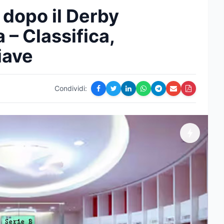
e dopo il Derby
– Classifica,
iave
Condividi: