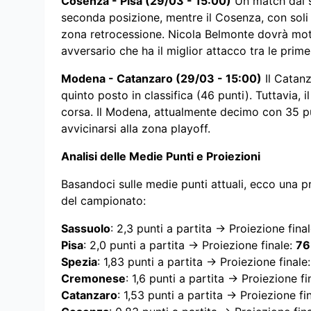
Cosenza - Pisa (29/03 - 15:00)
Un match dal sa
seconda posizione, mentre il Cosenza, con soli 2
zona retrocessione. Nicola Belmonte dovrà moti
avversario che ha il miglior attacco tra le prime
Modena - Catanzaro (29/03 - 15:00)
Il Catanz
quinto posto in classifica (46 punti). Tuttavia, 
corsa. Il Modena, attualmente decimo con 35 pun
avvicinarsi alla zona playoff.
Analisi delle Medie Punti e Proiezioni
Basandoci sulle medie punti attuali, ecco una p
del campionato:
Sassuolo
: 2,3 punti a partita → Proiezione fina
Pisa
: 2,0 punti a partita → Proiezione finale:
76
Spezia
: 1,83 punti a partita → Proiezione finale
Cremonese
: 1,6 punti a partita → Proiezione fi
Catanzaro
: 1,53 punti a partita → Proiezione fi