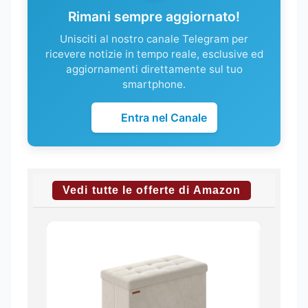
Rimani sempre aggiornato!
Unisciti al nostro canale Telegram per
ricevere notizie in tempo reale, esclusive ed
aggiornamenti direttamente sul tuo
smartphone.
Entra nel Canale