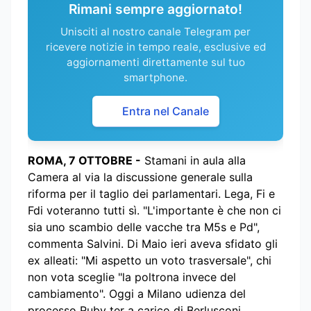
Rimani sempre aggiornato!
Unisciti al nostro canale Telegram per
ricevere notizie in tempo reale, esclusive ed
aggiornamenti direttamente sul tuo
smartphone.
Entra nel Canale
ROMA, 7 OTTOBRE -
Stamani in aula alla
Camera al via la discussione generale sulla
riforma per il taglio dei parlamentari. Lega, Fi e
Fdi voteranno tutti sì. "L'importante è che non ci
sia uno scambio delle vacche tra M5s e Pd",
commenta Salvini. Di Maio ieri aveva sfidato gli
ex alleati: "Mi aspetto un voto trasversale", chi
non vota sceglie "la poltrona invece del
cambiamento". Oggi a Milano udienza del
processo Ruby ter a carico di Berlusconi.