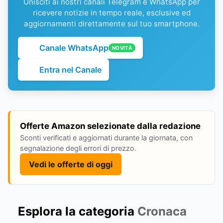
Unisciti ai nostri canali Telegram e WhatsApp per
ricevere notizie in tempo reale, esclusive ed
aggiornamenti direttamente sul tuo smartphone.
Canale WhatsApp
NOVITÀ
Entra nel Canale
Offerte Amazon selezionate dalla redazione
Sconti verificati e aggiornati durante la giornata, con
segnalazione degli errori di prezzo.
Vedi le offerte di oggi
Esplora la categoria
Cronaca