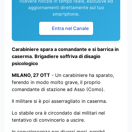
ricevere notizie in tempo reale, esclusive ed
aggiornamenti direttamente sul tuo
smartphone.
Entra nel Canale
Carabiniere spara a comandante e si barrica in
caserma.
Brigadiere soffriva di disagio
psicologico
MILANO, 27 OTT
- Un carabiniere ha sparato,
ferendo in modo molto grave, il proprio
comandante di stazione ad Asso (Como).
Il militare si è poi asserragliato in caserma.
Lo stabile ora è circondato dai militari nel
tentativo di convincerlo a uscire.
In convalescenza per diversi mesi, perché