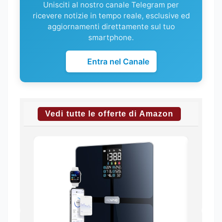
Unisciti al nostro canale Telegram per
ricevere notizie in tempo reale, esclusive ed
aggiornamenti direttamente sul tuo
smartphone.
Entra nel Canale