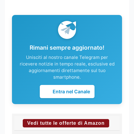
Rimani sempre aggiornato!
Unisciti al nostro canale Telegram per
ricevere notizie in tempo reale, esclusive ed
aggiornamenti direttamente sul tuo
smartphone.
Entra nel Canale