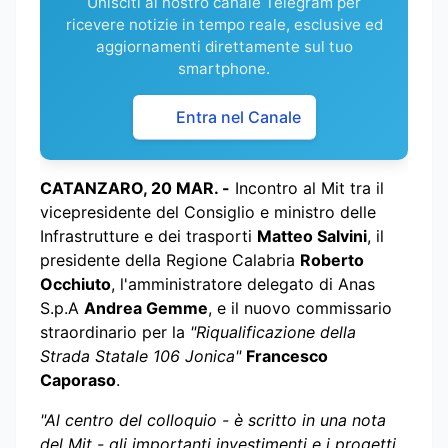
Unisciti al nostro canale Telegram per
ricevere notizie in tempo reale, esclusive ed
aggiornamenti direttamente sul tuo
smartphone.
Entra nel Canale
CATANZARO, 20 MAR. -
Incontro al Mit tra il
vicepresidente del Consiglio e ministro delle
Infrastrutture e dei trasporti
Matteo Salvini
, il
presidente della Regione Calabria
Roberto
Occhiuto
, l'amministratore delegato di Anas
S.p.A
Andrea Gemme
, e il nuovo commissario
straordinario per la
"Riqualificazione della
Strada Statale 106 Jonica"
Francesco
Caporaso
.
"Al centro del colloquio - è scritto in una nota
del Mit - gli importanti investimenti e i progetti