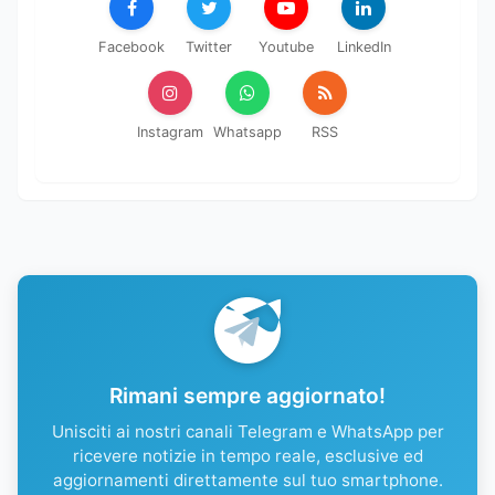
Facebook
Twitter
Youtube
LinkedIn
Instagram
Whatsapp
RSS
Rimani sempre aggiornato!
Unisciti ai nostri canali Telegram e WhatsApp per
ricevere notizie in tempo reale, esclusive ed
aggiornamenti direttamente sul tuo smartphone.