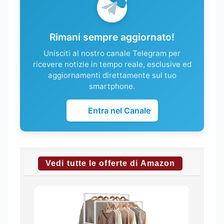
Rimani sempre aggiornato!
Unisciti al nostro canale Telegram per
ricevere notizie in tempo reale, esclusive ed
aggiornamenti direttamente sul tuo
smartphone.
Entra nel Canale