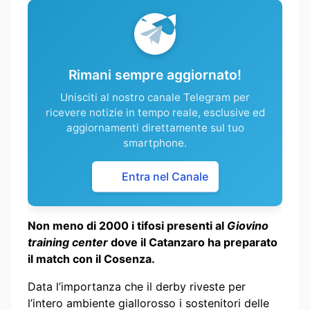
Rimani sempre aggiornato!
Unisciti al nostro canale Telegram per
ricevere notizie in tempo reale, esclusive ed
aggiornamenti direttamente sul tuo
smartphone.
Entra nel Canale
Non meno di 2000 i tifosi presenti al
Giovino
training center
dove il Catanzaro ha preparato
il match con il Cosenza.
Data l’importanza che il derby riveste per
l’intero ambiente giallorosso i sostenitori delle