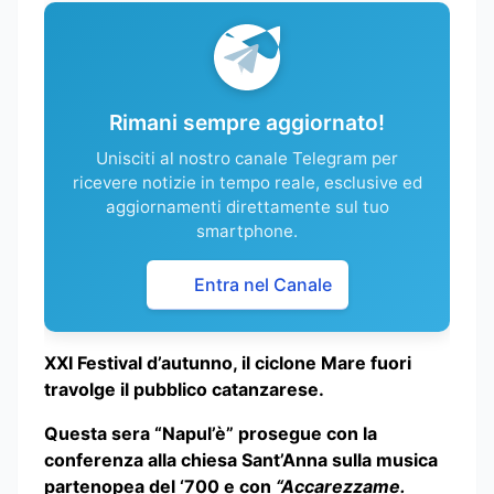
Rimani sempre aggiornato!
Unisciti al nostro canale Telegram per
ricevere notizie in tempo reale, esclusive ed
aggiornamenti direttamente sul tuo
smartphone.
Entra nel Canale
XXI Festival d’autunno, il ciclone Mare fuori
travolge il pubblico catanzarese.
Questa sera “Napul’è” prosegue con la
conferenza alla chiesa Sant’Anna sulla musica
partenopea del ‘700 e con
“Accarezzame.