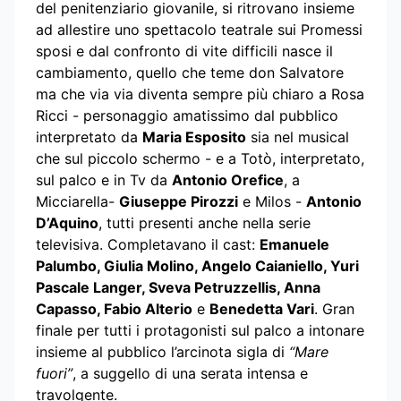
del penitenziario giovanile, si ritrovano insieme
ad allestire uno spettacolo teatrale sui Promessi
sposi e dal confronto di vite difficili nasce il
cambiamento, quello che teme don Salvatore
ma che via via diventa sempre più chiaro a Rosa
Ricci - personaggio amatissimo dal pubblico
interpretato da
Maria Esposito
sia nel musical
che sul piccolo schermo - e a Totò, interpretato,
sul palco e in Tv da
Antonio Orefice
, a
Micciarella-
Giuseppe Pirozzi
e Milos -
Antonio
D’Aquino
, tutti presenti anche nella serie
televisiva. Completavano il cast:
Emanuele
Palumbo, Giulia Molino, Angelo Caianiello, Yuri
Pascale Langer, Sveva Petruzzellis, Anna
Capasso, Fabio Alterio
e
Benedetta Vari
. Gran
finale per tutti i protagonisti sul palco a intonare
insieme al pubblico l’arcinota sigla di
“Mare
fuori”
, a suggello di una serata intensa e
travolgente.