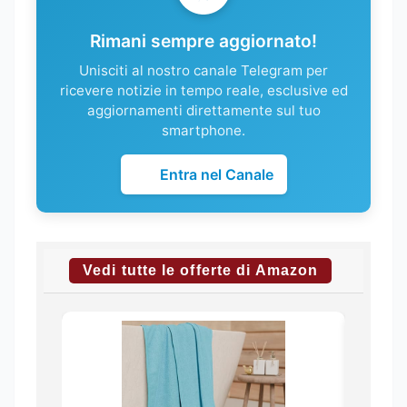
Rimani sempre aggiornato!
Unisciti al nostro canale Telegram per
ricevere notizie in tempo reale, esclusive ed
aggiornamenti direttamente sul tuo
smartphone.
Entra nel Canale