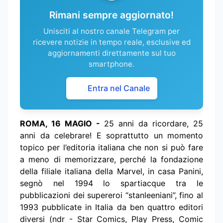
Rimani sempre aggiornato!
Unisciti al nostro canale Telegram per
ricevere notizie in tempo reale, esclusive ed
aggiornamenti direttamente sul tuo
smartphone.
Entra nel Canale
ROMA, 16 MAGIO -
25 anni da ricordare, 25
anni da celebrare! E soprattutto un momento
topico per l’editoria italiana che non si può fare
a meno di memorizzare, perché la fondazione
della filiale italiana della Marvel, in casa Panini,
segnò nel 1994 lo spartiacque tra le
pubblicazioni dei supereroi “stanleeniani”, fino al
1993 pubblicate in Italia da ben quattro editori
diversi (ndr - Star Comics, Play Press, Comic