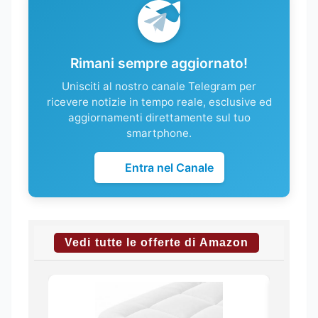
Rimani sempre aggiornato!
Unisciti al nostro canale Telegram per
ricevere notizie in tempo reale, esclusive ed
aggiornamenti direttamente sul tuo
smartphone.
Entra nel Canale