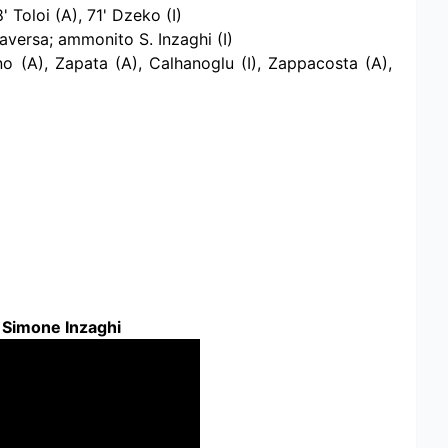
' Toloi (A), 71' Dzeko (I)
traversa; ammonito S. Inzaghi (I)
no (A), Zapata (A), Calhanoglu (I), Zappacosta (A),
i Simone Inzaghi