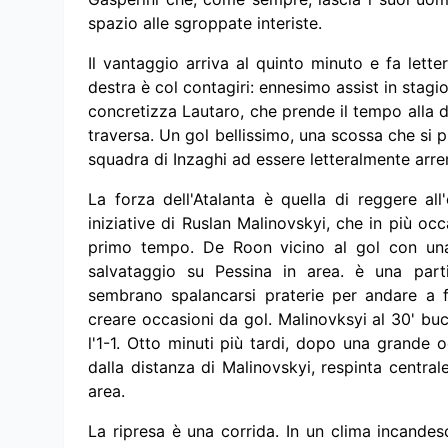
spazio alle sgroppate interiste.
Il vantaggio arriva al quinto minuto e fa lette
destra è col contagiri: ennesimo assist in stagio
concretizza Lautaro, che prende il tempo alla dif
traversa. Un gol bellissimo, una scossa che si p
squadra di Inzaghi ad essere letteralmente arr
La forza dell'Atalanta è quella di reggere al
iniziative di Ruslan Malinovskyi, che in più occas
primo tempo. De Roon vicino al gol con una 
salvataggio su Pessina in area. è una partit
sembrano spalancarsi praterie per andare a fa
creare occasioni da gol. Malinovksyi al 30' bu
l'1-1. Otto minuti più tardi, dopo una grande o
dalla distanza di Malinovskyi, respinta central
area.
La ripresa è una corrida. In un clima incandes