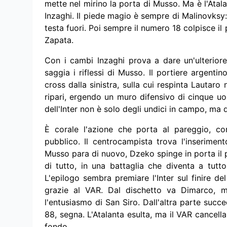
mette nel mirino la porta di Musso. Ma è l'Ata
Inzaghi. Il piede magio è sempre di Malinovksy:
testa fuori. Poi sempre il numero 18 colpisce i
Zapata.
Con i cambi Inzaghi prova a dare un'ulteriore 
saggia i riflessi di Musso. Il portiere argent
cross dalla sinistra, sulla cui respinta Lautaro
ripari, ergendo un muro difensivo di cinque uo
dell'Inter non è solo degli undici in campo, ma d
È corale l'azione che porta al pareggio, con 
pubblico. Il centrocampista trova l'inserimen
Musso para di nuovo, Dzeko spinge in porta il pa
di tutto, in una battaglia che diventa a tutt
L'epilogo sembra premiare l'Inter sul finire d
grazie al VAR. Dal dischetto va Dimarco, ma 
l'entusiasmo di San Siro. Dall'altra parte succed
88, segna. L'Atalanta esulta, ma il VAR cancella 
fondo.