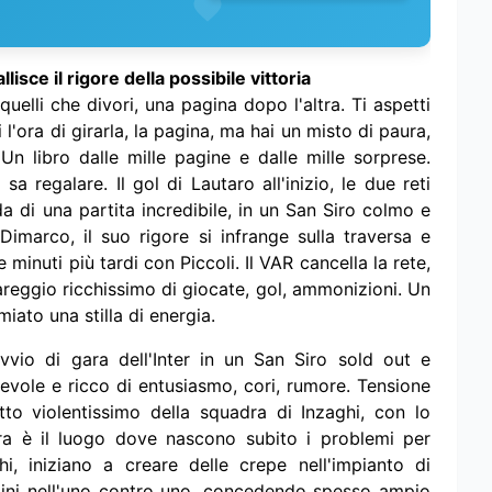
isce il rigore della possibile vittoria
 quelli che divori, una pagina dopo l'altra. Ti aspetti
l'ora di girarla, la pagina, ma hai un misto di paura,
 Un libro dalle mille pagine e dalle mille sorprese.
sa regalare. Il gol di Lautaro all'inizio, le due reti
da di una partita incredibile, in un San Siro colmo e
Dimarco, il suo rigore si infrange sulla traversa e
e minuti più tardi con Piccoli. Il VAR cancella la rete,
pareggio ricchissimo di giocate, gol, ammonizioni. Un
ato una stilla di energia.
vvio di gara dell'Inter in un San Siro sold out e
devole e ricco di entusiasmo, cori, rumore. Tensione
o violentissimo della squadra di Inzaghi, con lo
ra è il luogo dove nascono subito i problemi per
i, iniziano a creare delle crepe nell'impianto di
mini nell'uno contro uno, concedendo spesso ampio