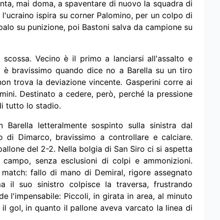
lanta, mai doma, a spaventare di nuovo la squadra di
 l'ucraino ispira su corner Palomino, per un colpo di
l palo su punizione, poi Bastoni salva da campione su
scossa. Vecino è il primo a lanciarsi all'assalto e
ino è bravissimo quando dice no a Barella su un tiro
 non trova la deviazione vincente. Gasperini corre ai
mini. Destinato a cedere, però, perché la pressione
i tutto lo stadio.
Barella letteralmente sospinto sulla sinistra dal
to di Dimarco, bravissimo a controllare e calciare.
llone del 2-2. Nella bolgia di San Siro ci si aspetta
o campo, senza esclusioni di colpi e ammonizioni.
el match: fallo di mano di Demiral, rigore assegnato
il suo sinistro colpisce la traversa, frustrando
e l'impensabile: Piccoli, in girata in area, al minuto
il gol, in quanto il pallone aveva varcato la linea di