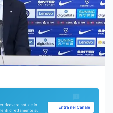
r ricevere notizie in
Entra nel Canale
menti direttamente sul