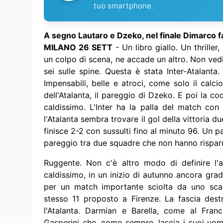
tuo smartphone.
A segno Lautaro e Dzeko, nel finale Dimarco fall
MILANO 26 SETT
- Un libro giallo. Un thriller,
un colpo di scena, ne accade un altro. Non vedi 
sei sulle spine. Questa è stata Inter-Atalanta.
Impensabili, belle e atroci, come solo il calcio 
dell'Atalanta, il pareggio di Dzeko. E poi la co
caldissimo. L'Inter ha la palla del match con 
l'Atalanta sembra trovare il gol della vittoria du
finisce 2-2 con sussulti fino al minuto 96. Un 
pareggio tra due squadre che non hanno risparmi
Ruggente. Non c'è altro modo di definire l'a
caldissimo, in un inizio di autunno ancora gra
per un match importante sciolta da uno scatt
stesso 11 proposto a Firenze. La fascia dest
l'Atalanta. Darmian e Barella, come al Franch
Gasperini che, come sempre, lascia i suoi uo