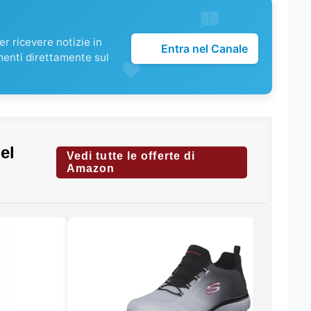
r ricevere notizie in
Entra nel Canale
menti direttamente sul