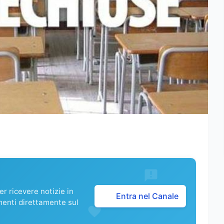
r ricevere notizie in
Entra nel Canale
menti direttamente sul