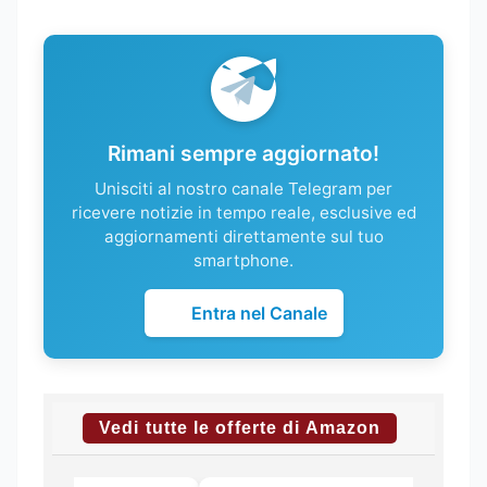
Rimani sempre aggiornato!
Unisciti al nostro canale Telegram per
ricevere notizie in tempo reale, esclusive ed
aggiornamenti direttamente sul tuo
smartphone.
Entra nel Canale