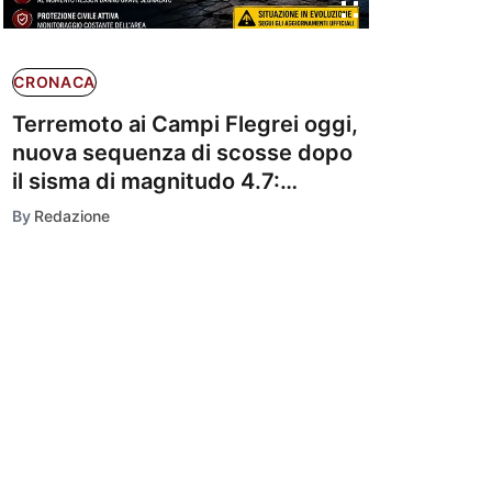
CRONACA
Terremoto ai Campi Flegrei oggi,
nuova sequenza di scosse dopo
il sisma di magnitudo 4.7:
continua lo sciame sismico
By
Redazione