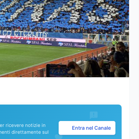
r ricevere notizie in
Entra nel Canale
menti direttamente sul