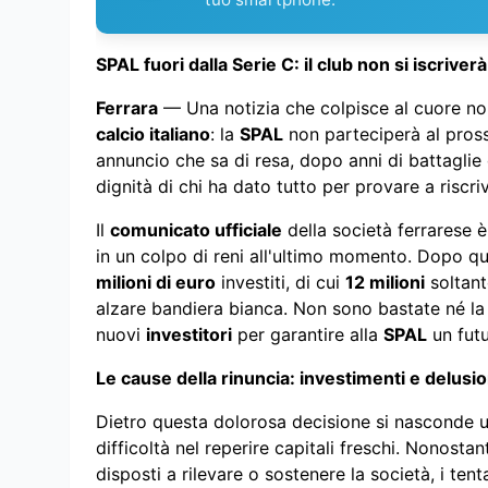
SPAL fuori dalla Serie C: il club non si iscri
Ferrara
— Una notizia che colpisce al cuore non 
calcio italiano
: la
SPAL
non parteciperà al pro
annuncio che sa di resa, dopo anni di battaglie
dignità di chi ha dato tutto per provare a riscri
Il
comunicato ufficiale
della società ferrarese è
in un colpo di reni all'ultimo momento. Dopo qu
milioni di euro
investiti, di cui
12 milioni
soltant
alzare bandiera bianca. Non sono bastate né la 
nuovi
investitori
per garantire alla
SPAL
un futu
Le cause della rinuncia: investimenti e delusio
Dietro questa dolorosa decisione si nasconde un 
difficoltà nel reperire capitali freschi. Nonost
disposti a rilevare o sostenere la società, i ten