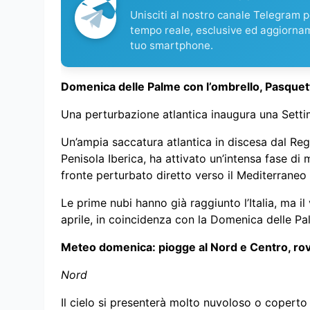
Unisciti al nostro canale Telegram pe
tempo reale, esclusive ed aggiorna
tuo smartphone.
Domenica delle Palme con l’ombrello, Pasquetta i
Una perturbazione atlantica inaugura una Sett
Un’ampia saccatura atlantica in discesa dal Regn
Penisola Iberica, ha attivato un’intensa fase d
fronte perturbato diretto verso il Mediterraneo 
Le prime nubi hanno già raggiunto l’Italia, ma 
aprile, in coincidenza con la Domenica delle Pa
Meteo domenica: piogge al Nord e Centro, rov
Nord
Il cielo si presenterà molto nuvoloso o coperto 