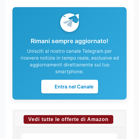
Rimani sempre aggiornato!
Unisciti al nostro canale Telegram per
ricevere notizie in tempo reale, esclusive ed
aggiornamenti direttamente sul tuo
smartphone.
Entra nel Canale