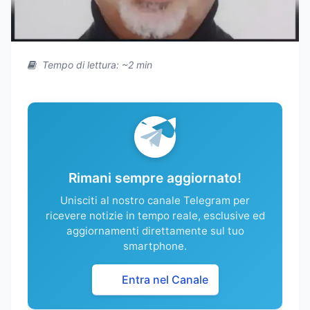
Tempo di lettura: ~2 min
Rimani sempre aggiornato!
Unisciti al nostro canale Telegram per
ricevere notizie in tempo reale, esclusive ed
aggiornamenti direttamente sul tuo
smartphone.
Entra nel Canale