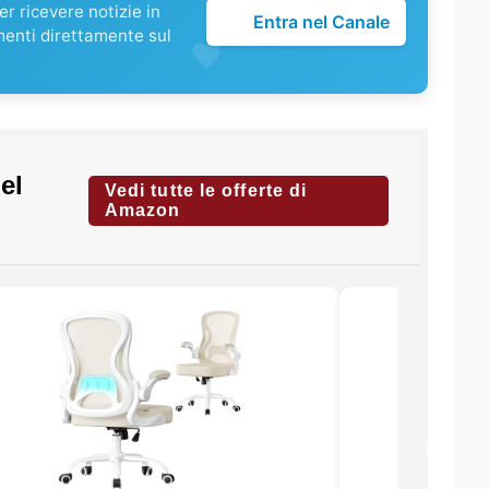
r ricevere notizie in
Entra nel Canale
menti direttamente sul