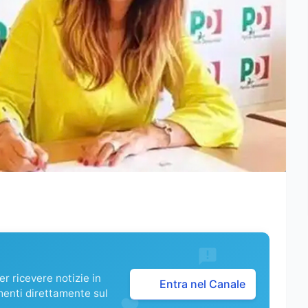
r ricevere notizie in
Entra nel Canale
menti direttamente sul