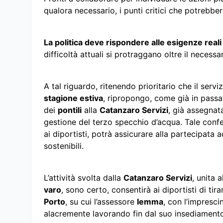
qualora necessario, i punti critici che potrebber
La politica deve rispondere alle esigenze reali 
difficoltà attuali si protraggano oltre il necessar
A tal riguardo, ritenendo prioritario che il servi
stagione estiva
, ripropongo, come già in passa
dei
pontili
alla
Catanzaro Servizi
, già assegnat
gestione del terzo specchio d’acqua. Tale confer
ai diportisti, potrà assicurare alla partecipat
sostenibili.
L’attività svolta dalla
Catanzaro Servizi
, unita 
varo
, sono certo, consentirà ai diportisti di ti
Porto
, su cui l’assessore
Iemma
, con l’impresci
alacremente lavorando fin dal suo insediament