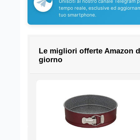
Unisciti al nostro canale Telegram pe
tempo reale, esclusive ed aggiorna
tuo smartphone.