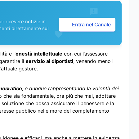
r ricevere notizie in
Entra nel Canale
menti direttamente sul
ità e l’
onestà intellettuale
con cui l’assessore
garantire il
servizio ai diportisti
, venendo meno i
l’attuale gestore.
mocratico
, e dunque rappresentando la volontà dei
go che sia fondamentale, ora più che mai, adottare
 soluzione che possa assicurare il benessere e la
nteresse pubblico nelle more del completamento
iù idonee e efficaci, ma anche a mettere in evidenza,