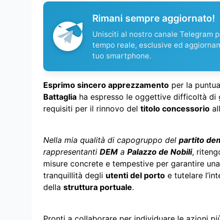
Rimani sempre aggiornato!
Unisciti al nostro canale Telegram pe
tempo reale, esclusive ed aggiorna
tuo smartphone.
Esprimo sincero apprezzamento
per la puntual
Battaglia
ha espresso le oggettive difficoltà di 
requisiti per il rinnovo del
titolo concessorio
al
Nella mia qualità di capogruppo del
partito de
rappresentanti
DEM
a
Palazzo de Nobili
, riten
misure concrete e tempestive per garantire una
tranquillità degli
utenti del porto
e tutelare l’i
della
struttura portuale
.
Pronti a collaborare per individuare le azioni p