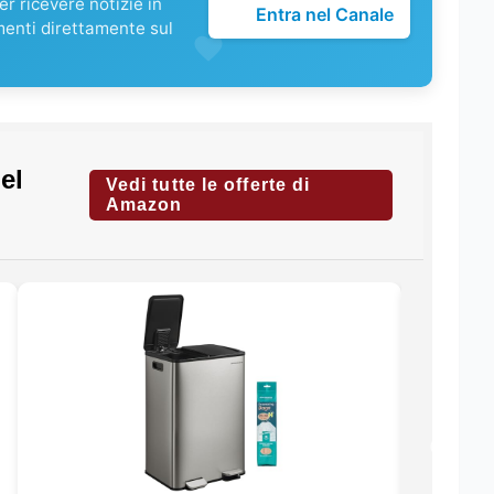
r ricevere notizie in
Entra nel Canale
menti direttamente sul