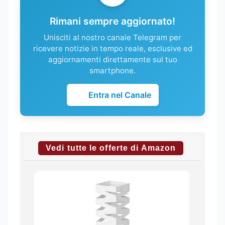
Rimani sempre aggiornato!
Unisciti al nostro canale Telegram per
ricevere notizie in tempo reale, esclusive ed
aggiornamenti direttamente sul tuo
smartphone.
Entra nel Canale