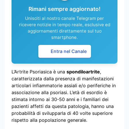
Rimani sempre aggiornato!
Unisciti al nostro canale Telegram per
ricevere notizie in tempo reale, esclusive ed
aggiornamenti direttamente sul tuo
smartphone.
Entra nel Canale
L’Artrite Psoriasica è una
spondiloartrite
,
caratterizzata dalla presenza di manifestazioni
articolari infiammatorie assiali e/o periferiche in
associazione alla psoriasi. L’età di esordio è
stimata intorno ai 30-50 anni e i familiari dei
pazienti affetti da questa patologia, hanno una
probabilità di svilupparla di 40 volte superiore
rispetto alla popolazione generale.