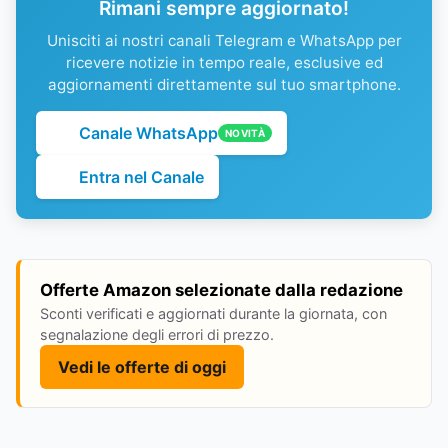
Rimani sempre aggiornato!
Unisciti ai nostri canali Telegram e WhatsApp per
ricevere notizie in tempo reale, esclusive ed
aggiornamenti direttamente sul tuo smartphone.
Canale WhatsApp
NOVITÀ
Entra nel Canale
Offerte Amazon selezionate dalla redazione
Sconti verificati e aggiornati durante la giornata, con
segnalazione degli errori di prezzo.
Vedi le offerte di oggi