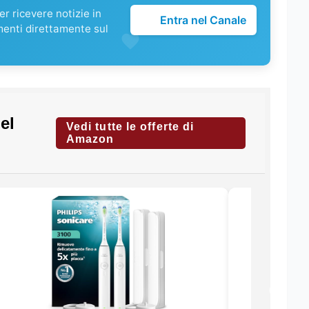
r ricevere notizie in
Entra nel Canale
menti direttamente sul