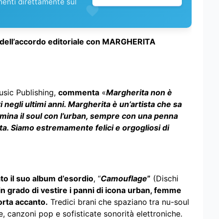
menti direttamente sul
dell’accordo editoriale con MARGHERITA
usic Publishing,
commenta
«
Margherita non è
i negli ultimi anni. Margherita è un’artista che sa
tamina il soul con l’urban, sempre con una penna
a. Siamo estremamente felici e orgogliosi di
 il suo album d’esordio
, “
Camouflage
”
(Dischi
a in grado di vestire i panni di icona urban, femme
orta accanto.
Tredici brani
che spaziano
tra nu-soul
che, canzoni pop e sofisticate sonorità elettroniche.