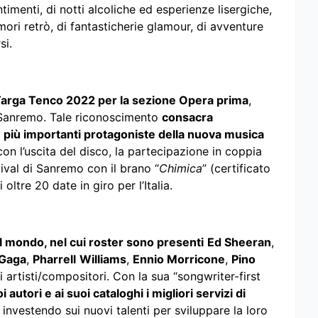
timenti, di notti alcoliche ed esperienze lisergiche,
mori retrò, di fantasticherie glamour, di avventure
si.
la Targa Tenco 2022 per la sezione Opera prima
,
 Sanremo. Tale riconoscimento
consacra
 più importanti protagoniste della nuova musica
on l’uscita del disco, la partecipazione in coppia
ival di Sanremo con il brano “
Chimica
” (certificato
oltre 20 date in giro per l’Italia.
al mondo, nel cui roster sono presenti
Ed Sheeran
,
Gaga
,
Pharrell
Williams
,
Ennio Morricone
,
Pino
i artisti/compositori. Con la sua “songwriter-first
i autori e ai suoi cataloghi i migliori servizi di
investendo sui nuovi talenti per sviluppare la loro