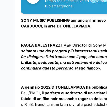
tempo reale, esclusive ed aggiorna
tuo smartphone.
SONY MUSIC PUBLISHING annuncia il rinnovo 
CARDUCCI, in arte
DITONELLAPIAGA.
PAOLA BALESTRAZZI
, A&R Director di Sony M
soltanto uno dei progetti più interessanti uscit
far dialogare l’elettronica con il pop, che con
brillante, seducente, ma estremamente delicat
continuare questo percorso al suo fianco
».
A gennaio 2022 DITONELLAPIAGA ha pubblicato
Belli/BMG),
il perfetto autoritratto di un’artist
fatale di un film noir ma anche ragazza della p
e R’n’B, frenetici ritmi latin e virate psichedeli