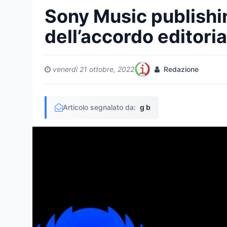
Sony Music publishin
dell’accordo editori
venerdì 21 ottobre, 2022
Redazione
Articolo segnalato da:
g b