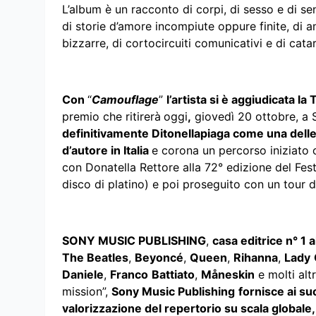
L’album è un racconto di corpi, di sesso e di sen
di storie d’amore incompiute oppure finite, di a
bizzarre, di cortocircuiti comunicativi e di catar
Con
“
Camouflage
”
l’artista si è aggiudicata 
premio che ritirerà
oggi
,
giovedì 20 ottobre, a
definitivamente Ditonellapiaga come una delle
d’autore in Italia
e corona un percorso iniziato c
con Donatella Rettore alla 72° edizione del Fest
disco di platino) e poi proseguito con un tour di 
SONY MUSIC PUBLISHING
,
casa editrice n° 1 
The Beatles
,
Beyoncé
,
Queen
,
Rihanna
,
Lady
Daniele
,
Franco
Battiato
,
Måneskin
e molti altr
mission”,
Sony Music Publishing
fornisce ai suo
valorizzazione del repertorio su scala globale,