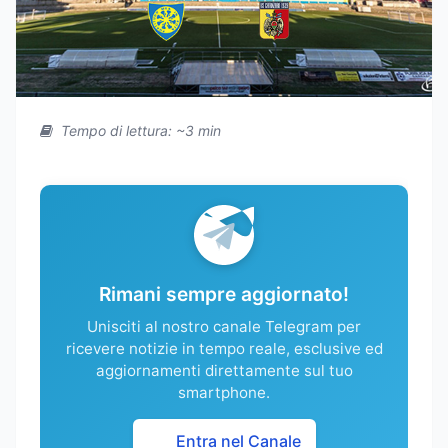
Tempo di lettura: ~3 min
Rimani sempre aggiornato!
Unisciti al nostro canale Telegram per
ricevere notizie in tempo reale, esclusive ed
aggiornamenti direttamente sul tuo
smartphone.
Entra nel Canale