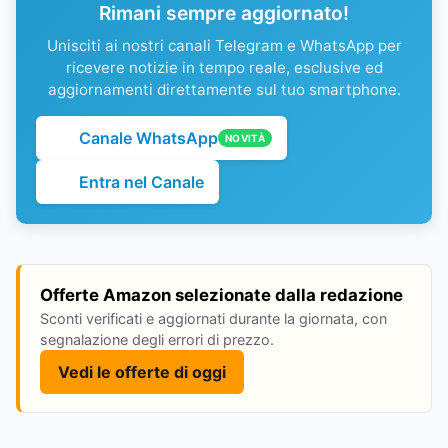
Rimani sempre aggiornato!
Unisciti ai nostri canali Telegram e WhatsApp per
ricevere notizie in tempo reale, esclusive ed
aggiornamenti direttamente sul tuo smartphone.
Canale WhatsApp
NOVITÀ
Entra nel Canale
Offerte Amazon selezionate dalla redazione
Sconti verificati e aggiornati durante la giornata, con
segnalazione degli errori di prezzo.
Vedi le offerte di oggi