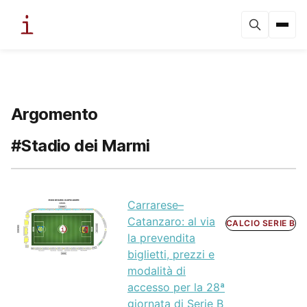
Argomento
#Stadio dei Marmi
Carrarese–
Catanzaro: al via
CALCIO SERIE B
la prevendita
biglietti, prezzi e
modalità di
accesso per la 28ª
giornata di Serie B