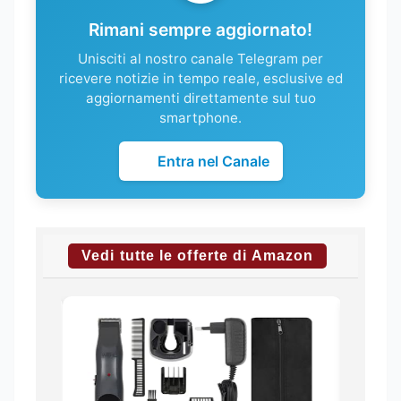
Rimani sempre aggiornato!
Unisciti al nostro canale Telegram per
ricevere notizie in tempo reale, esclusive ed
aggiornamenti direttamente sul tuo
smartphone.
Entra nel Canale