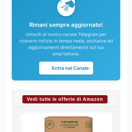
Rimani sempre aggiornato!
Unisciti al nostro canale Telegram per
ricevere notizie in tempo reale, esclusive ed
aggiornamenti direttamente sul tuo
smartphone.
Entra nel Canale