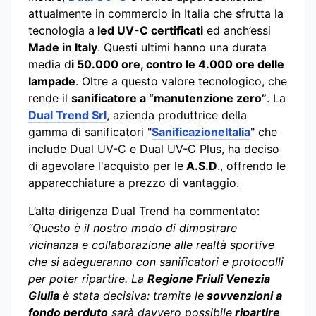
attualmente in commercio in Italia che sfrutta la
tecnologia a
led UV-C certificati
ed anch’essi
Made in Italy
. Questi ultimi hanno una durata
media d
i 50.000 ore, contro le 4.000 ore delle
lampade
. Oltre a questo valore tecnologico, che
rende il
sanificatore a “manutenzione zero”
. La
Dual Trend Srl
, azienda produttrice della
gamma di sanificatori "
SanificazioneItalia
" che
include Dual UV-C e Dual UV-C Plus, ha deciso
di agevolare l'acquisto per le
A.S.D
., offrendo le
apparecchiature a prezzo di vantaggio.
L’alta dirigenza Dual Trend ha commentato:
“Questo è il nostro modo di dimostrare
vicinanza e collaborazione alle realtà sportive
che si adegueranno con sanificatori e protocolli
per poter ripartire. La
Regione Friuli Venezia
Giulia
è stata decisiva: tramite le
sovvenzioni a
fondo perduto
sarà davvero possibile
ripartire