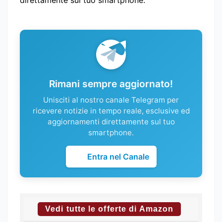
direttamente sul tuo smartphone.
Rimani sempre aggiornato!
Unisciti al nostro canale Telegram per
ricevere notizie in tempo reale, esclusive ed
aggiornamenti direttamente sul tuo
smartphone.
Entra nel Canale