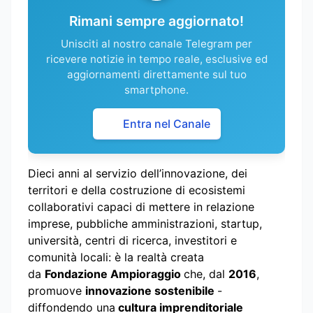
Rimani sempre aggiornato!
Unisciti al nostro canale Telegram per
ricevere notizie in tempo reale, esclusive ed
aggiornamenti direttamente sul tuo
smartphone.
Entra nel Canale
Dieci anni al servizio dell’innovazione, dei
territori e della costruzione di ecosistemi
collaborativi capaci di mettere in relazione
imprese, pubbliche amministrazioni, startup,
università, centri di ricerca, investitori e
comunità locali: è la realtà creata
da
Fondazione Ampioraggio
che, dal
2016
,
promuove
innovazione sostenibile
-
diffondendo una
cultura imprenditoriale