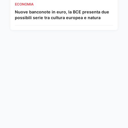
ECONOMIA
Nuove banconote in euro, la BCE presenta due
possibili serie tra cultura europea e natura
Vedi tutti
InfoOggi - Il diritto di sapere
Infooggi sarà sempre scevro da qualsiasi schieramento
politico, ideologico, razziale. La sua informazione è
libera.