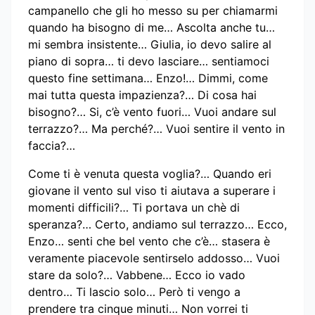
campanello che gli ho messo su per chiamarmi
quando ha bisogno di me… Ascolta anche tu…
mi sembra insistente… Giulia, io devo salire al
piano di sopra… ti devo lasciare… sentiamoci
questo fine settimana… Enzo!… Dimmi, come
mai tutta questa impazienza?… Di cosa hai
bisogno?… Si, c’è vento fuori… Vuoi andare sul
terrazzo?… Ma perché?… Vuoi sentire il vento in
faccia?…
Come ti è venuta questa voglia?… Quando eri
giovane il vento sul viso ti aiutava a superare i
momenti difficili?… Ti portava un chè di
speranza?… Certo, andiamo sul terrazzo… Ecco,
Enzo… senti che bel vento che c’è… stasera è
veramente piacevole sentirselo addosso… Vuoi
stare da solo?… Vabbene… Ecco io vado
dentro… Ti lascio solo… Però ti vengo a
prendere tra cinque minuti… Non vorrei ti