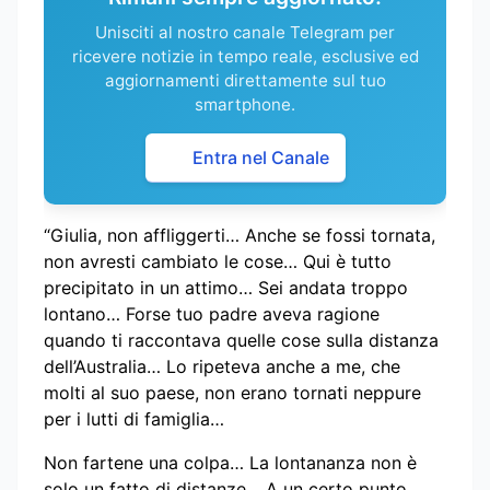
Unisciti al nostro canale Telegram per
ricevere notizie in tempo reale, esclusive ed
aggiornamenti direttamente sul tuo
smartphone.
Entra nel Canale
“Giulia, non affliggerti… Anche se fossi tornata,
non avresti cambiato le cose… Qui è tutto
precipitato in un attimo… Sei andata troppo
lontano… Forse tuo padre aveva ragione
quando ti raccontava quelle cose sulla distanza
dell’Australia… Lo ripeteva anche a me, che
molti al suo paese, non erano tornati neppure
per i lutti di famiglia…
Non fartene una colpa… La lontananza non è
solo un fatto di distanze… A un certo punto