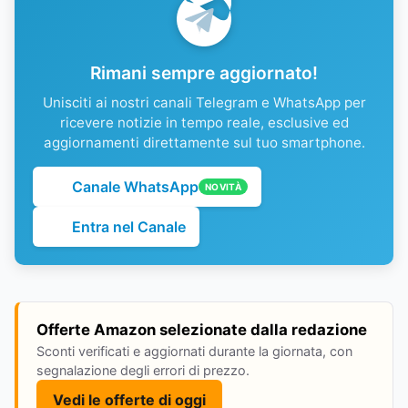
Rimani sempre aggiornato!
Unisciti ai nostri canali Telegram e WhatsApp per
ricevere notizie in tempo reale, esclusive ed
aggiornamenti direttamente sul tuo smartphone.
Canale WhatsApp
NOVITÀ
Entra nel Canale
Offerte Amazon selezionate dalla redazione
Sconti verificati e aggiornati durante la giornata, con
segnalazione degli errori di prezzo.
Vedi le offerte di oggi