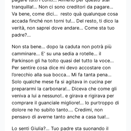
tranquilla!… Non ci sono creditori da pagare…
Va bene, come dici… resto quà qualunque cosa
accada finché non torni tu!… Del resto, ti dico la
verità, non saprei dove andare… Come sta tuo
padre?…
Non sta bene… dopo la caduta non potrà più
camminare… E’ su una sedia a rotelle… il
Parkinson gli ha tolto quasi del tutto la voce…
Per sentire cosa dice mi devo accostare con
l’orecchio alla sua bocca… Mi fa tanta pena…
Solo qualche mese fa si agitava in cucina per
prepararmi la carbonara!… Diceva che come gli
veniva a lui a nessuno!.. e girava e rigirava per
comprare il guanciale migliore!… Io purtroppo di
dolore ne ho subito tanto…. Credimi, non
pensavo di averne tanto anche a casa tua!…
Lo senti Giulia?… Tuo padre sta suonando il