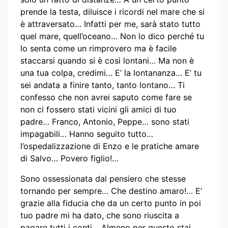
prende la testa, diluisce i ricordi nel mare che si
è attraversato… Infatti per me, sarà stato tutto
quel mare, quell’oceano… Non lo dico perché tu
lo senta come un rimprovero ma è facile
staccarsi quando si è così lontani… Ma non è
una tua colpa, credimi… E’ la lontananza… E’ tu
sei andata a finire tanto, tanto lontano… Ti
confesso che non avrei saputo come fare se
non ci fossero stati vicini gli amici di tuo
padre… Franco, Antonio, Peppe… sono stati
impagabili… Hanno seguito tutto…
l’ospedalizzazione di Enzo e le pratiche amare
di Salvo… Povero figlio!…
Sono ossessionata dal pensiero che stesse
tornando per sempre… Che destino amaro!… E’
grazie alla fiducia che da un certo punto in poi
tuo padre mi ha dato, che sono riuscita a
pagare tutti i conti… Almeno per questo stai