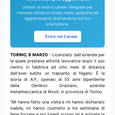
Unisciti al nostro canale Telegram per
ricevere notizie in tempo reale, esclusive ed
aggiornamenti direttamente sul tuo
smartphone.
Entra nel Canale
TORINO, 8 MARZO
- Licenziato dall'azienda per
la quale prestava attività lavorativa dopo il suo
rientro in fabbrica ad otto mesi di distanza
dall'aver subito un trapianto al fegato. È la
storia di A.F., operaio di 55 anni dipendente
della Oerlikon Graziano, azienda
metalmeccanica di Rivoli, in provincia di Torino.
"Mi hanno fatto una visita e mi hanno dichiarato
inabile, mi hanno costretto a tre settimane di
ferie forzate e poi lunedì scorso mi è arrivata la