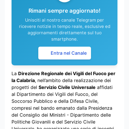
Rimani sempre aggiornato!
Unisciti al nostro canale Telegram per
ricevere notizie in tempo reale, esclusive ed
aggiornamenti direttamente sul tuo
smartphone.
Entra nel Canale
La
Direzione Regionale dei Vigili del Fuoco per
la Calabria
, nell’ambito della realizzazione dei
progetti del
Servizio Civile Universale
affidati
al Dipartimento dei Vigili del Fuoco, del
Soccorso Pubblico e della Difesa Civile,
compresi nel bando emanato dalla Presidenza
del Consiglio dei Ministri - Dipartimento delle
Politiche Giovanili e del Servizio Civile
Universale, ha organizzato una serie di incontri