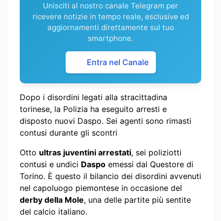
Unisciti al nostro canale Telegram per
ricevere notizie in tempo reale, esclusive ed
aggiornamenti direttamente sul tuo
smartphone.
Entra nel Canale
Dopo i disordini legati alla stracittadina
torinese, la Polizia ha eseguito arresti e
disposto nuovi Daspo. Sei agenti sono rimasti
contusi durante gli scontri
Otto
ultras juventini arrestati
, sei poliziotti
contusi e undici
Daspo
emessi dal Questore di
Torino. È questo il bilancio dei disordini avvenuti
nel capoluogo piemontese in occasione del
derby della Mole
, una delle partite più sentite
del calcio italiano.