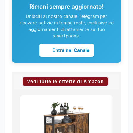
Rimani sempre aggiornato!
Unisciti al nostro canale Telegram per
ricevere notizie in tempo reale, esclusive ed
aggiornamenti direttamente sul tuo
smartphone.
Entra nel Canale