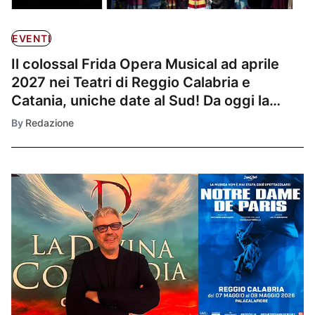
EVENTI
Il colossal Frida Opera Musical ad aprile
2027 nei Teatri di Reggio Calabria e
Catania, uniche date al Sud! Da oggi la
prevendita. “Arte, Passione, Rivoluzione,
By
Redazione
Viva la Vida!”