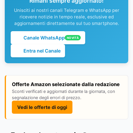
Rimani sempre aggiornato!
Unisciti ai nostri canali Telegram e WhatsApp per
ricevere notizie in tempo reale, esclusive ed
aggiornamenti direttamente sul tuo smartphone.
Canale WhatsApp
NOVITÀ
Entra nel Canale
Offerte Amazon selezionate dalla redazione
Sconti verificati e aggiornati durante la giornata, con
segnalazione degli errori di prezzo.
Vedi le offerte di oggi