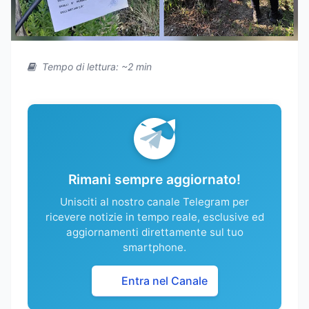
Tempo di lettura: ~2 min
Rimani sempre aggiornato!
Unisciti al nostro canale Telegram per
ricevere notizie in tempo reale, esclusive ed
aggiornamenti direttamente sul tuo
smartphone.
Entra nel Canale