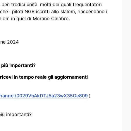
ben tredici unità, molti dei quali frequentatori
o che i piloti NGR iscritti allo slalom, riaccendano i
lalom in quel di Morano Calabro.
ione 2024
 più importanti?
 ricevi in tempo reale gli aggiornamenti
/channel/0029VbAkDTJ5a23wX35Oe809
]
più importanti?