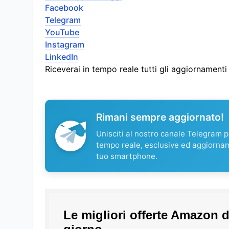
Facebook
Telegram
YouTube
Instagram
LinkedIn
Riceverai in tempo reale tutti gli aggiornament
Rimani sempre aggiornato!
Unisciti al nostro canale Telegram pe
tempo reale, esclusive ed aggiorna
tuo smartphone.