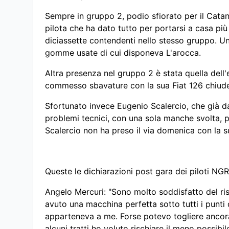
Sempre in gruppo 2, podio sfiorato per il Cata
pilota che ha dato tutto per portarsi a casa più
diciassette contendenti nello stesso gruppo. 
gomme usate di cui disponeva L'arocca.
Altra presenza nel gruppo 2 è stata quella del
commesso sbavature con la sua Fiat 126 chiude
Sfortunato invece Eugenio Scalercio, che già da
problemi tecnici, con una sola manche svolta, pr
Scalercio non ha preso il via domenica con la s
Queste le dichiarazioni post gara dei piloti NGR
Angelo Mercuri: "Sono molto soddisfatto del ri
avuto una macchina perfetta sotto tutti i punti
apparteneva a me. Forse potevo togliere ancora
alcuni tratti ho voluto rischiare il meno possib