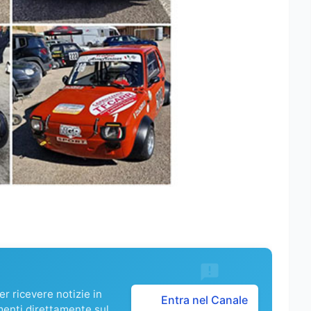
r ricevere notizie in
Entra nel Canale
menti direttamente sul