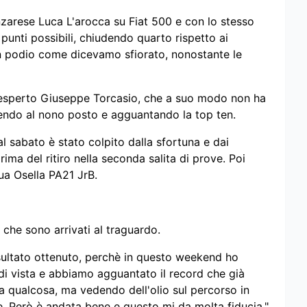
nzarese Luca L'arocca su Fiat 500 e con lo stesso
 punti possibili, chiudendo quarto rispetto ai
Un podio come dicevamo sfiorato, nonostante le
l'esperto Giuseppe Torcasio, che a suo modo non ha
ndo al nono posto e agguantando la top ten.
l sabato è stato colpito dalla sfortuna e dai
ima del ritiro nella seconda salita di prove. Poi
ua Osella PA21 JrB.
 che sono arrivati al traguardo.
sultato ottenuto, perchè in questo weekend ho
 di vista e abbiamo agguantato il record che già
 qualcosa, ma vedendo dell'olio sul percorso in
ile. Però è andata bene e questo mi da molta fiducia."