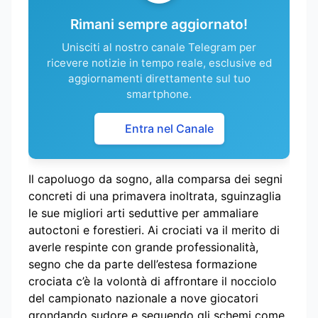
Rimani sempre aggiornato!
Unisciti al nostro canale Telegram per
ricevere notizie in tempo reale, esclusive ed
aggiornamenti direttamente sul tuo
smartphone.
Entra nel Canale
Il capoluogo da sogno, alla comparsa dei segni
concreti di una primavera inoltrata, sguinzaglia
le sue migliori arti seduttive per ammaliare
autoctoni e forestieri. Ai crociati va il merito di
averle respinte con grande professionalità,
segno che da parte dell’estesa formazione
crociata c’è la volontà di affrontare il nocciolo
del campionato nazionale a nove giocatori
grondando sudore e seguendo gli schemi come