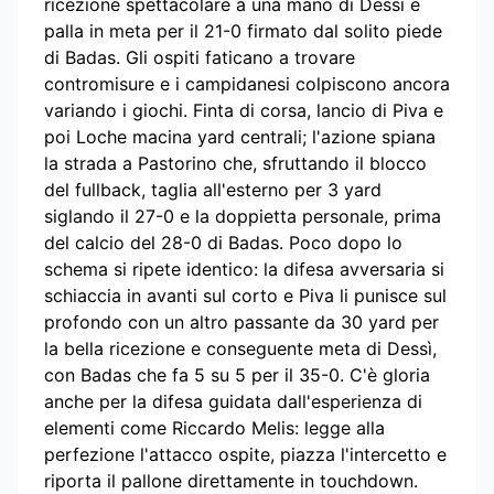
ricezione spettacolare a una mano di Dessì e
palla in meta per il 21-0 firmato dal solito piede
di Badas. Gli ospiti faticano a trovare
contromisure e i campidanesi colpiscono ancora
variando i giochi. Finta di corsa, lancio di Piva e
poi Loche macina yard centrali; l'azione spiana
la strada a Pastorino che, sfruttando il blocco
del fullback, taglia all'esterno per 3 yard
siglando il 27-0 e la doppietta personale, prima
del calcio del 28-0 di Badas. Poco dopo lo
schema si ripete identico: la difesa avversaria si
schiaccia in avanti sul corto e Piva li punisce sul
profondo con un altro passante da 30 yard per
la bella ricezione e conseguente meta di Dessì,
con Badas che fa 5 su 5 per il 35-0. C'è gloria
anche per la difesa guidata dall'esperienza di
elementi come Riccardo Melis: legge alla
perfezione l'attacco ospite, piazza l'intercetto e
riporta il pallone direttamente in touchdown.