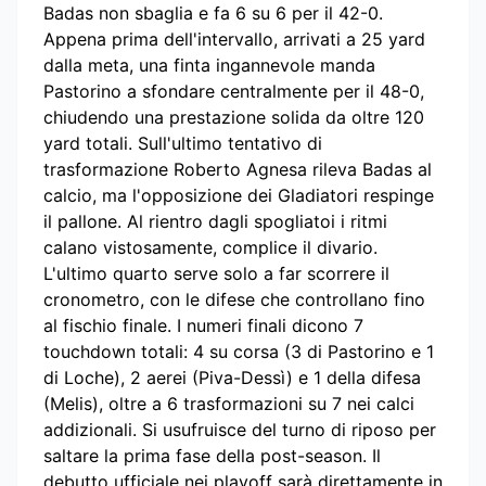
Badas non sbaglia e fa 6 su 6 per il 42-0.
Appena prima dell'intervallo, arrivati a 25 yard
dalla meta, una finta ingannevole manda
Pastorino a sfondare centralmente per il 48-0,
chiudendo una prestazione solida da oltre 120
yard totali. Sull'ultimo tentativo di
trasformazione Roberto Agnesa rileva Badas al
calcio, ma l'opposizione dei Gladiatori respinge
il pallone. Al rientro dagli spogliatoi i ritmi
calano vistosamente, complice il divario.
L'ultimo quarto serve solo a far scorrere il
cronometro, con le difese che controllano fino
al fischio finale. I numeri finali dicono 7
touchdown totali: 4 su corsa (3 di Pastorino e 1
di Loche), 2 aerei (Piva-Dessì) e 1 della difesa
(Melis), oltre a 6 trasformazioni su 7 nei calci
addizionali. Si usufruisce del turno di riposo per
saltare la prima fase della post-season. Il
debutto ufficiale nei playoff sarà direttamente in