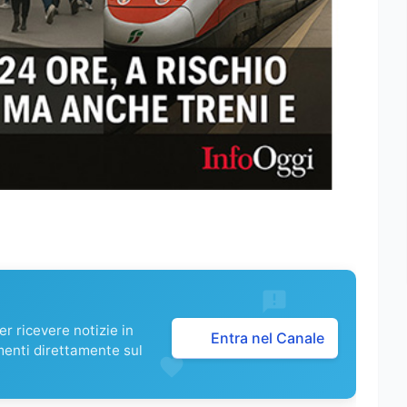
r ricevere notizie in
Entra nel Canale
menti direttamente sul