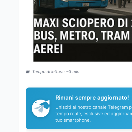
Tempo di lettura: ~3 min
Rimani sempre aggiornato!
Unisciti al nostro canale Telegram pe
tempo reale, esclusive ed aggiorna
tuo smartphone.