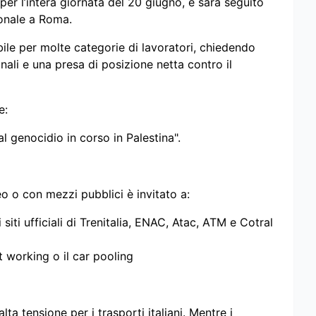
er l’intera giornata del 20 giugno, e sarà seguito
onale a Roma.
bile per molte categorie di lavoratori, chiedendo
ionali e una presa di posizione netta contro il
e:
l genocidio in corso in Palestina".
o o con mezzi pubblici è invitato a:
siti ufficiali di Trenitalia, ENAC, Atac, ATM e Cotral
 working o il car pooling
a tensione per i trasporti italiani. Mentre i