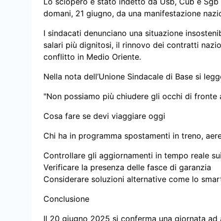
Lo sciopero è stato indetto da Usb, Cub e Sgb p
domani, 21 giugno, da una manifestazione nazi
I sindacati denunciano una situazione insosteni
salari più dignitosi, il rinnovo dei contratti naz
conflitto in Medio Oriente.
Nella nota dell’Unione Sindacale di Base si legg
"Non possiamo più chiudere gli occhi di fronte a
Cosa fare se devi viaggiare oggi
Chi ha in programma spostamenti in treno, aere
Controllare gli aggiornamenti in tempo reale sui 
Verificare la presenza delle fasce di garanzia
Considerare soluzioni alternative come lo smart
Conclusione
Il 20 giugno 2025 si conferma una giornata ad alt