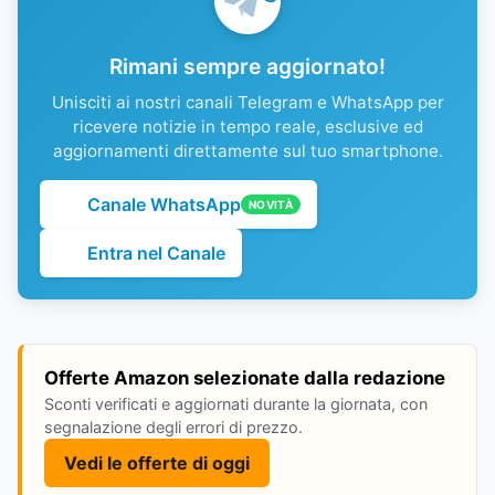
Rimani sempre aggiornato!
Unisciti ai nostri canali Telegram e WhatsApp per
ricevere notizie in tempo reale, esclusive ed
aggiornamenti direttamente sul tuo smartphone.
Canale WhatsApp
NOVITÀ
Entra nel Canale
Offerte Amazon selezionate dalla redazione
Sconti verificati e aggiornati durante la giornata, con
segnalazione degli errori di prezzo.
Vedi le offerte di oggi