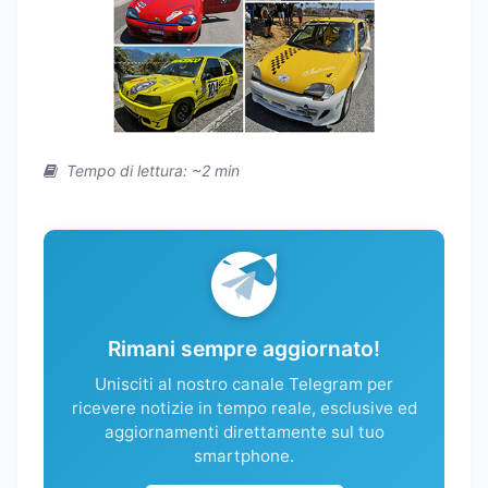
Tempo di lettura: ~2 min
Rimani sempre aggiornato!
Unisciti al nostro canale Telegram per
ricevere notizie in tempo reale, esclusive ed
aggiornamenti direttamente sul tuo
smartphone.