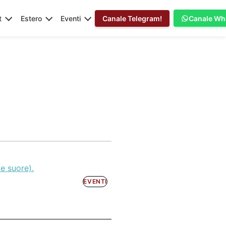
t
Estero
Eventi
Canale Telegram!
Canale Wh
le suore).
EVENTI