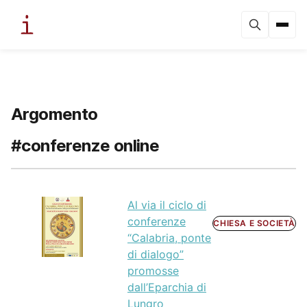
Argomento
#conferenze online
Al via il ciclo di
conferenze
CHIESA E SOCIETÀ
“Calabria, ponte
di dialogo”
promosse
dall’Eparchia di
Lungro