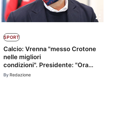
SPORT
Calcio: Vrenna "messo Crotone
nelle migliori
condizioni". Presidente: "Ora
spetta al mister"
By
Redazione