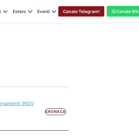
t
Estero
Eventi
Canale Telegram!
Canale Wh
iornamenti INGV
CRONACA