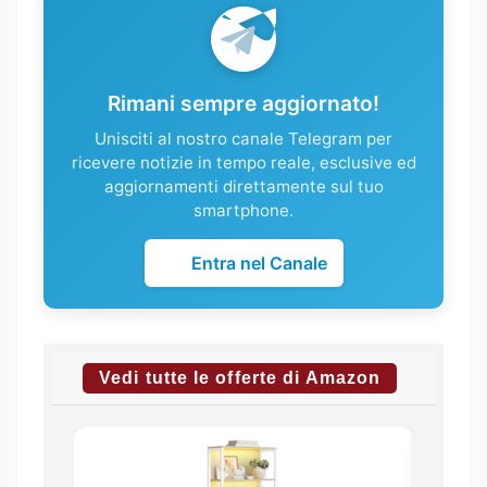
Rimani sempre aggiornato!
Unisciti al nostro canale Telegram per
ricevere notizie in tempo reale, esclusive ed
aggiornamenti direttamente sul tuo
smartphone.
Entra nel Canale