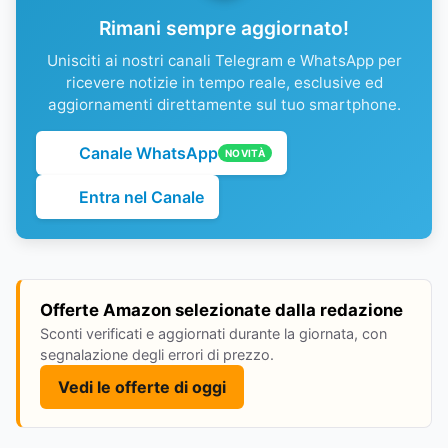
Rimani sempre aggiornato!
Unisciti ai nostri canali Telegram e WhatsApp per
ricevere notizie in tempo reale, esclusive ed
aggiornamenti direttamente sul tuo smartphone.
Canale WhatsApp
NOVITÀ
Entra nel Canale
Offerte Amazon selezionate dalla redazione
Sconti verificati e aggiornati durante la giornata, con
segnalazione degli errori di prezzo.
Vedi le offerte di oggi