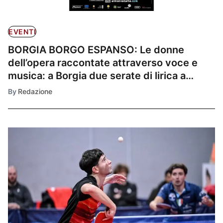
EVENTI
BORGIA BORGO ESPANSO: Le donne
dell’opera raccontate attraverso voce e
musica: a Borgia due serate di lirica a
Palazzo Mazza scelte da Chiara Giordano.
By
Redazione