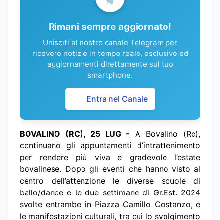
Rimani sempre aggiornato!
Unisciti al nostro canale Telegram per
ricevere notizie in tempo reale, esclusive ed
aggiornamenti direttamente sul tuo
smartphone.
Entra nel Canale
BOVALINO (RC), 25 LUG -
A Bovalino (Rc),
continuano gli appuntamenti d’intrattenimento
per rendere più viva e gradevole l’estate
bovalinese. Dopo gli eventi che hanno visto al
centro dell’attenzione le diverse scuole di
ballo/dance e le due settimane di Gr.Est. 2024
svolte entrambe in Piazza Camillo Costanzo, e
le manifestazioni culturali, tra cui lo svolgimento